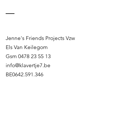
chapper!
Contact
Jenne's Friends Projects Vzw
Els Van Keilegom
Gsm
0478 23 55 13
info@klavertje7.be
BE0642.591.346
KBC: BE87
7360 2237 1294
Download hier onze flyer