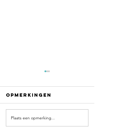
Opmerkingen
Plaats een opmerking...
Chapeau
There is
voor onze
progres