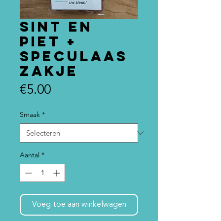
Sint en
Piet +
speculaas
zakje
Prijs
€5.00
Smaak
*
Aantal
*
Voeg toe aan winkelwagen