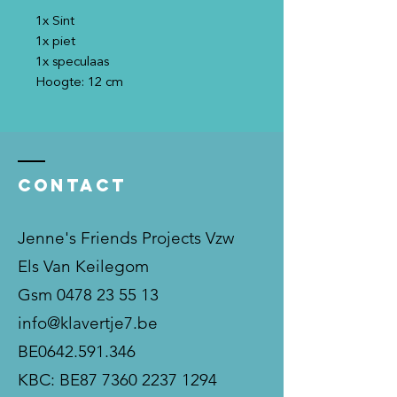
1x Sint
1x piet
1x speculaas
Hoogte: 12 cm
Contact
Jenne's Friends Projects Vzw
Els Van Keilegom
Gsm
0478 23 55 13
info@klavertje7.be
BE0642.591.346
KBC: BE87
7360 2237 1294